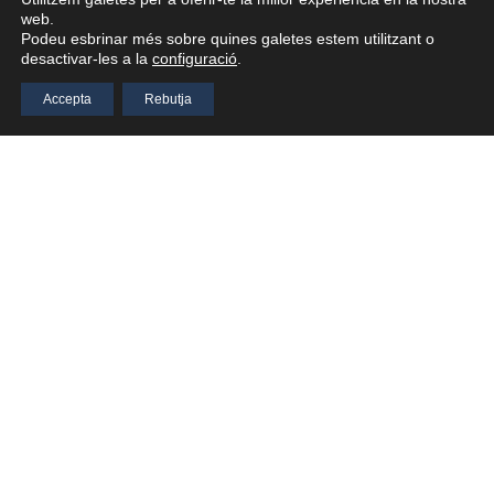
web.
Podeu esbrinar més sobre quines galetes estem utilitzant o
desactivar-les a la
configuració
.
Accepta
Rebutja