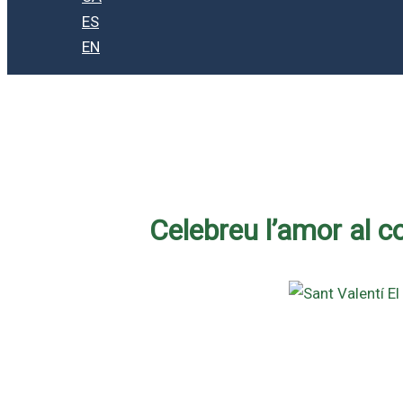
ES
EN
Celebreu l’amor al c