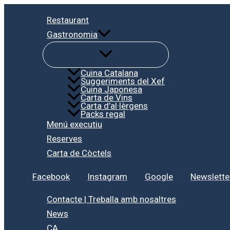
Vés
Restaurant
al
Gastronomia
contingut
Cuina Catalana
Suggeriments del Xef
Cuina Japonesa
Carta de Vins
Carta d’al·lèrgens
Packs regal
Menú executiu
Reserves
Carta de Còctels
Facebook
Instagram
Google
Newslette
Contacte | Treballa amb nosaltres
News
CA