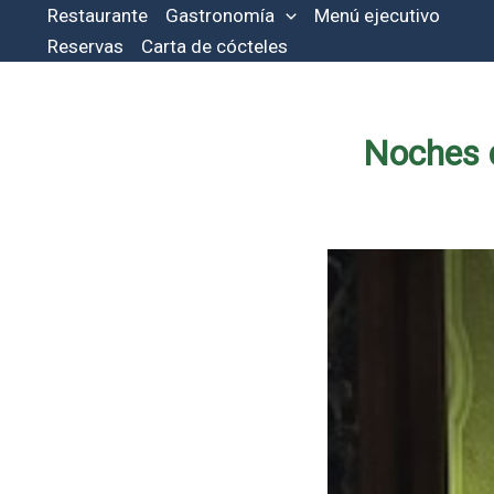
Ir
Restaurante
Gastronomía
Menú ejecutivo
al
Reservas
Carta de cócteles
contenido
Noches d