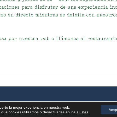
taciones para disfrutar de una experiencia in
no en directo mientras se deleita con nuestro
sa por nuestra web o llámenos al restaurante:
Celebra el amor con una cena muy especial
certe la mejor experiencia en nuestra web.
Acep
ué cookies utilizamos o desactivarlas en los
ajustes
.
| by
SIMILARES DESIGN