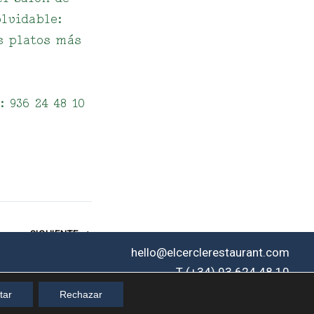
olvidable:
s platos más
 936 24 48 10
SIGUIENTE
hello@elcerclerestaurant.com
El Salmorejo vuelve a estar en nuestra carta
T (+34) 93 624 48 10
tar
Rechazar
Protegido con reCAPTCHA -
Privacitat
i
Termes