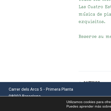
Las Cuatro Es
música de pia
exquisitos.
Reserve su me
ANTERIOR
Carrer dels Arcs 5 - Primera Planta
08002 Barcelona
Utilizamos cookies para ofre
Puedes aprender más sobre q
© 2026 El Cercle Restaurant |
Privacidad
●
Cookies
●
Aviso Legal