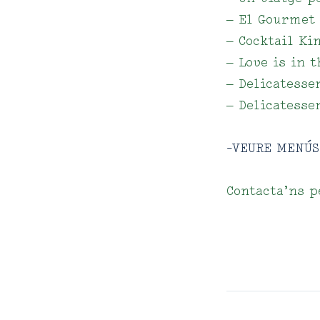
– El Gourmet 
– Cocktail Ki
– Love is in t
– Delicatesse
– Delicatessen
-VEURE MENÚS
Contacta’ns 