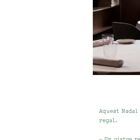
Aquest Nadal
regal​.
– Un viatge p