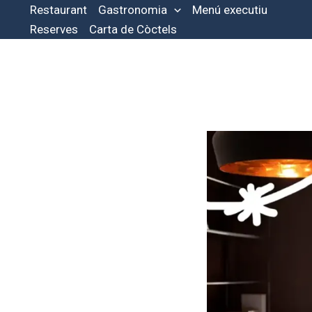
Vés
Restaurant
Gastronomia
Menú executiu
al
Reserves
Carta de Còctels
contingut